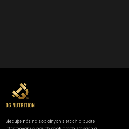
Sledujte nás na sociálnych sieťach a buďte
informovaní o našich spoluprách, zľavách a