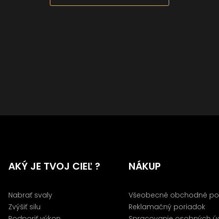
AKÝ JE TVOJ CIEĽ ?
NÁKUP
Nabrať svaly
Všeobecné obchodné po
Zvýšiť silu
Reklamačný poriadok
Podporiť výkon
Spracovanie osobných ú