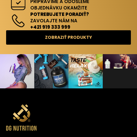
PRIPRAVÍME A ODOŠLEME
OBJEDNÁVKU OKAMŽITE
POTREBUJETE PORADIŤ?
ZAVOLAJTE NÁM NA
+421 919 333 999
ZOBRAZIŤ PRODUKTY