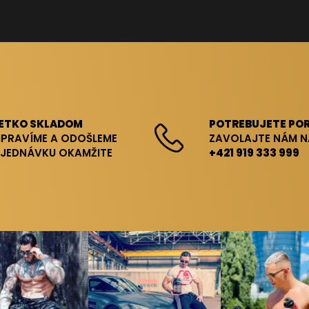
ETKO SKLADOM
POTREBUJETE POR
IPRAVÍME A ODOŠLEME
ZAVOLAJTE NÁM N
JEDNÁVKU OKAMŽITE
+421 919 333 999